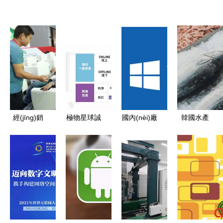
經(jīng)銷
極物星球誠
國內(nèi)廠
韓國水產
商風(fēng)
邀您共掘財
商不響應
(chǎn)協
采 推精品
富新藍海
(yīng)鴻蒙
(xié)會上海
三管齊下，
國內(nèi)獨
OS的多重
貿(mào)易
雙提升實現
家代理韓國
因素 華為
支援中心舉
(xiàn)共贏
最大食品集
自身與國內
辦K-
團產(chǎn)
(nèi)貿
Seafood線
品
(mào)易代
上采購洽談